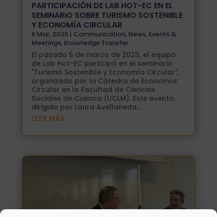
PARTICIPACIÓN DE LAB HOT-EC EN EL
SEMINARIO SOBRE TURISMO SOSTENIBLE
Y ECONOMÍA CIRCULAR
6 Mar, 2025
|
Communication
,
News
,
Events &
Meetings
,
Knowledge Transfer
El pasado 5 de marzo de 2025, el equipo
de Lab Hot-EC participó en el seminario
"Turismo Sostenible y Economía Circular",
organizado por la Cátedra de Economía
Circular en la Facultad de Ciencias
Sociales de Cuenca (UCLM). Este evento,
dirigido por Laura Avellaneda...
LEER MÁS