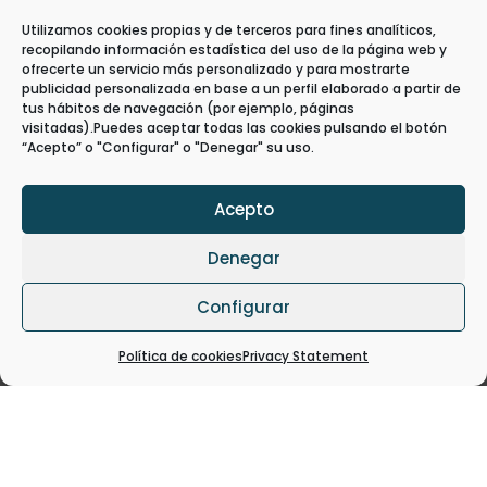
Utilizamos cookies propias y de terceros para fines analíticos,
recopilando información estadística del uso de la página web y
ofrecerte un servicio más personalizado y para mostrarte
publicidad personalizada en base a un perfil elaborado a partir de
tus hábitos de navegación (por ejemplo, páginas
visitadas).Puedes aceptar todas las cookies pulsando el botón
SEMINARIO EN LA UNIVERSITÁ DEGLI
“Acepto” o "Configurar" o "Denegar" su uso.
STUDI DI PALERMO
23 Feb, 2025
|
Communication
,
News
,
Events &
Meetings
,
Knowledge Transfer
Acepto
Nuestros compañeros Ángel Peiró y
Marival Segarra han participado en el
Denegar
seminario “Blockchain and Digitainability
Across Food Supply Chains: Towards a
Configurar
More Resilient and Sustainable Food Supply
Chain”, organizado por Antonino Galati en
la Università degli Studi di...
Política de cookies
Privacy Statement
LEER MÁS