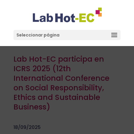
Seleccionar página
Lab Hot-EC participa en
ICRS 2025 (12th
International Conference
on Social Responsibility,
Ethics and Sustainable
Business)
18/09/2025