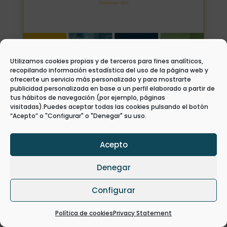
Utilizamos cookies propias y de terceros para fines analíticos,
recopilando información estadística del uso de la página web y
ofrecerte un servicio más personalizado y para mostrarte
Propuesta de programa formativo en
publicidad personalizada en base a un perfil elaborado a partir de
Economía Circular para el sector
tus hábitos de navegación (por ejemplo, páginas
turístico
visitadas).Puedes aceptar todas las cookies pulsando el botón
“Acepto” o "Configurar" o "Denegar" su uso.
Project Reports
Acepto
Denegar
Configurar
Política de cookies
Privacy Statement