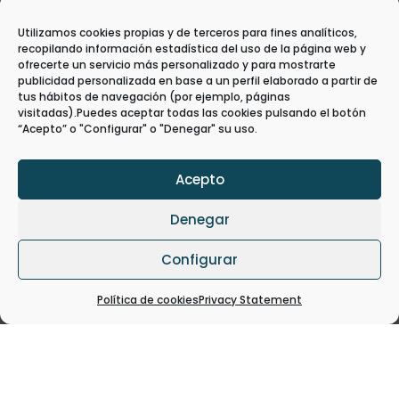
The Gravity Wave – Revalorización de
Utilizamos cookies propias y de terceros para fines analíticos,
plástico pescado
recopilando información estadística del uso de la página web y
Good Practices
ofrecerte un servicio más personalizado y para mostrarte
publicidad personalizada en base a un perfil elaborado a partir de
tus hábitos de navegación (por ejemplo, páginas
visitadas).Puedes aceptar todas las cookies pulsando el botón
“Acepto” o "Configurar" o "Denegar" su uso.
Acepto
Denegar
Configurar
Política de cookies
Privacy Statement
KRILL DESIGN – De desecho a elemento
decorativo
Good Practices