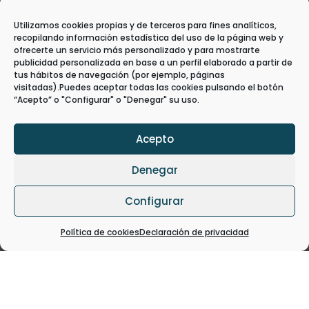
The Gravity Wave – Revalorización de
Utilizamos cookies propias y de terceros para fines analíticos,
plástico pescado
recopilando información estadística del uso de la página web y
Buenas Prácticas
ofrecerte un servicio más personalizado y para mostrarte
publicidad personalizada en base a un perfil elaborado a partir de
tus hábitos de navegación (por ejemplo, páginas
visitadas).Puedes aceptar todas las cookies pulsando el botón
“Acepto” o "Configurar" o "Denegar" su uso.
Acepto
Denegar
Configurar
Política de cookies
Declaración de privacidad
KRILL DESIGN – De desecho a elemento
decorativo
Buenas Prácticas