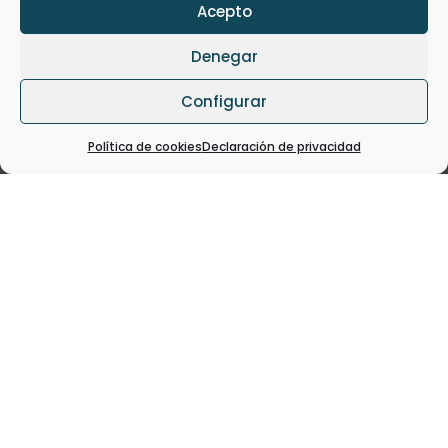
Acepto
descarbonización. En...
LEER MÁS
Denegar
Configurar
Política de cookies
Declaración de privacidad
PARTICIPAMOS EN EL V FORO
INTERNACIONAL DE INNOVACIÓN SOCIAL