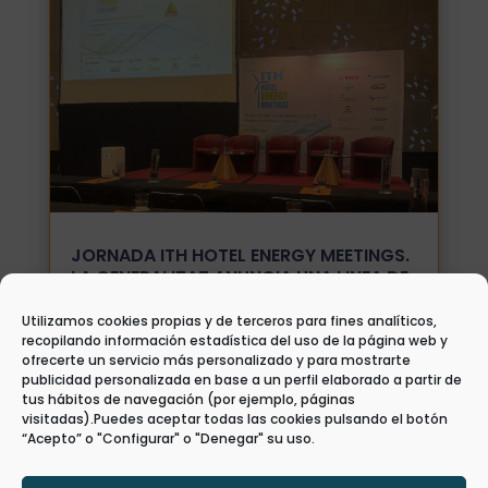
JORNADA ITH HOTEL ENERGY MEETINGS.
LA GENERALITAT ANUNCIA UNA LINEA DE
AYUDAS PARA FOMENTAR LA EFICIENCIA
ENERGÉTICA.
Utilizamos cookies propias y de terceros para fines analíticos,
recopilando información estadística del uso de la página web y
26 Sep, 2024
|
Comunicación
,
Convocatorias
,
ofrecerte un servicio más personalizado y para mostrarte
Noticias
,
Participación en eventos y reuniones
publicidad personalizada en base a un perfil elaborado a partir de
El equipo de Lab Hot-EC asistió el pasado
tus hábitos de navegación (por ejemplo, páginas
martes 24 de septiembre a la jornada "ITH
visitadas).Puedes aceptar todas las cookies pulsando el botón
Hotel Energy Meetings" que se celebró en
“Acepto” o "Configurar" o "Denegar" su uso.
Castellón, donde se abordaron las claves
para impulsar la eficiencia energética en
el sector hotelero y contribuir a la