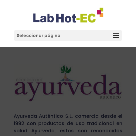
Seleccionar página
Ayurveda Auténtico S.L. comercia desde el
1992 con productos de uso tradicional en
salud Ayurveda, éstos son reconocidos