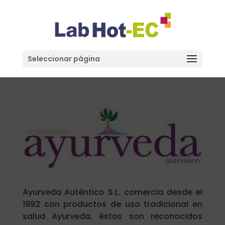
Seleccionar página
Ayurveda Auténtico S.L. comercia desde el
1992 con productos de uso tradicional en
salud Ayurveda, éstos son reconocidos