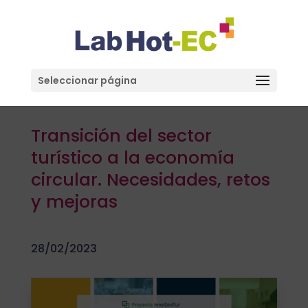
Seleccionar página
Transición del sector
turístico a la economía
circular. Necesidades, retos
y mejoras
28/02/2023