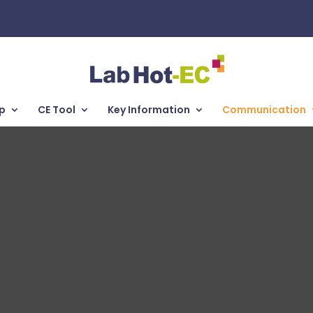
p
CE Tool
Key Information
Communication