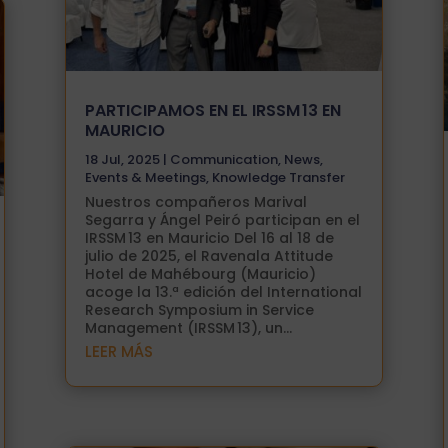
PARTICIPAMOS EN EL IRSSM 13 EN
MAURICIO
18 Jul, 2025
|
Communication
,
News
,
Events & Meetings
,
Knowledge Transfer
Nuestros compañeros Marival
Segarra y Ángel Peiró participan en el
IRSSM 13 en Mauricio Del 16 al 18 de
julio de 2025, el Ravenala Attitude
Hotel de Mahébourg (Mauricio)
acoge la 13.ª edición del International
Research Symposium in Service
Management (IRSSM 13), un...
LEER MÁS