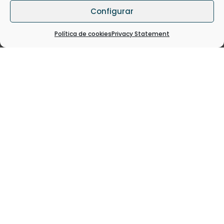
marcando un hito para el avance del
Configurar
proyecto. El Equipo investigador ha
decidido...
LEER MÁS
Política de cookies
Privacy Statement