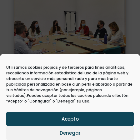
Utilizamos cookies propias y de terceros para fines analíticos,
recopilando información estadística del uso de la página web y
1ST MEETING WITH STAKEHOLDERS TO
ofrecerte un servicio más personalizado y para mostrarte
AUDIT THE NEEDS OF THE TOURISM
publicidad personalizada en base a un perfil elaborado a partir de
SECTOR IN THE IMPLEMENTATION OF
tus hábitos de navegación (por ejemplo, páginas
CIRCULAR ECONOMY MODELS.
visitadas).Puedes aceptar todas las cookies pulsando el botón
1 Dec, 2021
|
Activities
,
Events
,
News
,
Events &
“Acepto” o "Configurar" o "Denegar" su uso.
Meetings
,
Knowledge Transfer
El miércoles 1 de diciembre celebramos el
Acepto
primer Focus Group del proyecto
InnoEcoTur, organizado en la Universidad
de Alicante en colaboración con la
Denegar
Universitat Politècnica de València,